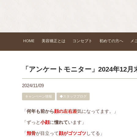
HOME
美容矯正とは
コンセプト
初めての方へ
メ
「アンケートモニター」2024年12
2024/11/09
キャンペーン情報
◆スタッフブログ
「
何年も前から
顔の左右差
気になってます。」
「ずっと
小顔
に
憧れて
います」
「
頬骨
が目立って
顔がゴツゴツ
してる」