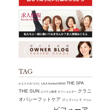
TAG
THE SPA
e-エステみつけた
LALA
livedoorNEWS
THE SUN
クラニ
エステ上級者
オフショルダー
オパシーフットケア
ゴッドハンド
デコル
ビフォーア