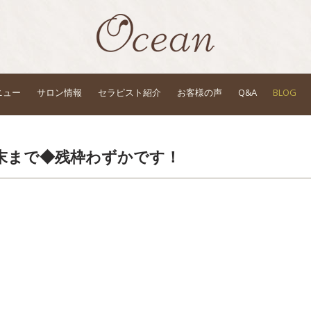
ニュー
サロン情報
セラピスト紹介
お客様の声
Q&A
BLOG
月末まで◆残枠わずかです！