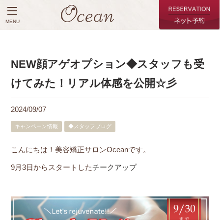
MENU
NEW顔アゲオプション◆スタッフも受
けてみた！リアル体感を公開☆彡
2024/09/07
キャンペーン情報
◆スタッフブログ
こんにちは！美容矯正サロンOceanです。
9月3日からスタートした
チークアップ