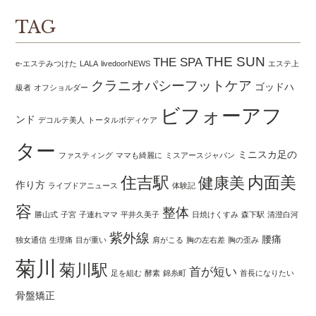
TAG
THE SUN
THE SPA
e-エステみつけた
LALA
livedoorNEWS
エステ上
クラニオパシーフットケア
ゴッドハ
級者
オフショルダー
ビフォーアフ
ンド
デコルテ美人
トータルボディケア
ター
ミニスカ足の
ファスティング
ママも綺麗に
ミスアースジャパン
住吉駅
内面美
健康美
作り方
ライブドアニュース
体験記
容
整体
勝山式
子宮
子連れママ
平井久美子
日焼けくすみ
森下駅
清澄白河
紫外線
腰痛
独女通信
生理痛
目が重い
肩がこる
胸の左右差
胸の歪み
菊川
菊川駅
首が短い
足を組む
酵素
錦糸町
首長になりたい
骨盤矯正