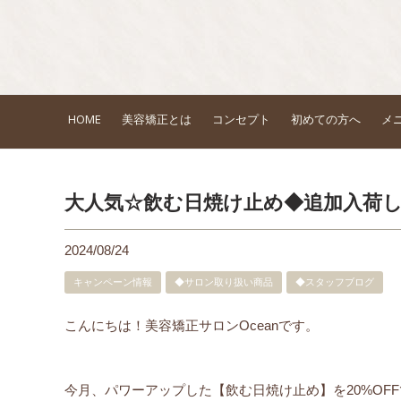
HOME
美容矯正とは
コンセプト
初めての方へ
メ
大人気☆飲む日焼け止め◆追加入荷
2024/08/24
キャンペーン情報
◆サロン取り扱い商品
◆スタッフブログ
こんにちは！美容矯正サロンOceanです。
今月、パワーアップした【飲む日焼け止め】を20%OF