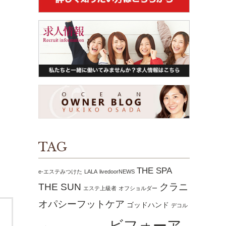
TAG
THE SPA
e-エステみつけた
LALA
livedoorNEWS
THE SUN
クラニ
エステ上級者
オフショルダー
オパシーフットケア
ゴッドハンド
デコル
ビフォーア