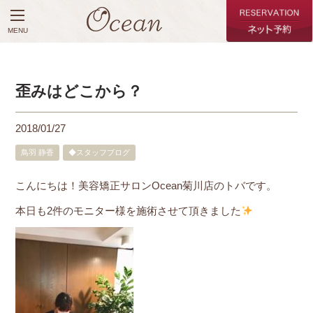
MENU
歪みはどこから？
2018/01/27
鳥羽 静香
◆スタッフブログ
こんにちは！美容矯正サロンOcean菊川店のトバです。
本日も2件のモニター様を施術させて頂きました