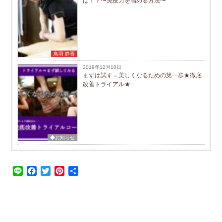
は！？〜免疫力を高める方法〜
鳥羽 静香
2019年12月10日
まずは試す＝美しくなるための第一歩★徹底
改善トライアル★
◆お知らせ
Line
Facebook
Twitter
Pinterest
共
有