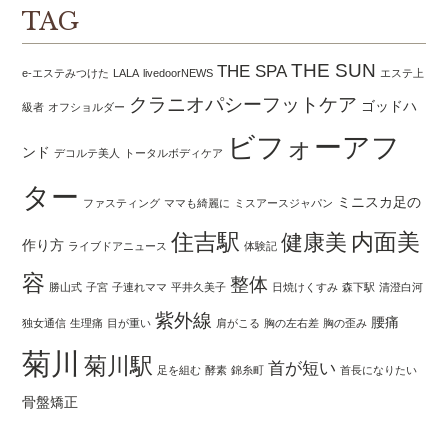
TAG
THE SUN
THE SPA
e-エステみつけた
LALA
livedoorNEWS
エステ上
クラニオパシーフットケア
ゴッドハ
級者
オフショルダー
ビフォーアフ
ンド
デコルテ美人
トータルボディケア
ター
ミニスカ足の
ファスティング
ママも綺麗に
ミスアースジャパン
住吉駅
内面美
健康美
作り方
ライブドアニュース
体験記
容
整体
勝山式
子宮
子連れママ
平井久美子
日焼けくすみ
森下駅
清澄白河
紫外線
腰痛
独女通信
生理痛
目が重い
肩がこる
胸の左右差
胸の歪み
菊川
菊川駅
首が短い
足を組む
酵素
錦糸町
首長になりたい
骨盤矯正