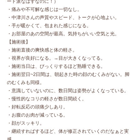
ード派なはずなのに！）
・痛みや不可解な感じは一切なし。
・中津川さんの声質やスピード、トークが心地よい。
・手が暖かくて、包まれた感じになる。
・お部屋のあの空間が最高。気持ちがいい空気と光。
【施術後】
・施術直後の爽快感と体の軽さ。
・視界が良好になる。→目が大きくなってる。
・施術当日は、びっくりするほど熟睡できる。
・施術翌日~2日間は、朝起きた時の顔のむくみがない。脚
のむくみも同様。
・意識していないのに、数日間は姿勢がよくなっている。
・慢性的なコリの軽さが数日間続く。
・好転反応の頭痛少しあり。
・お腹のお肉が減っている。
・顔がスッキリ。
・継続すればするほど、体が修正されていくのだなぁと実
感。