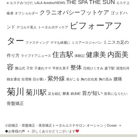
THE SUN
THE SPA
e-エステみつけた
LALA
livedoorNEWS
エステ上
クラニオパシーフットケア
ゴッドハ
級者
オフショルダー
ビフォーアフ
ンド
デコルテ美人
トータルボディケア
ター
ミニスカ足の
ファスティング
ママも綺麗に
ミスアースジャパン
住吉駅
内面美
健康美
作り方
ライブドアニュース
体験記
容
整体
勝山式
子宮
子連れママ
平井久美子
日焼けくすみ
森下駅
清澄白河
紫外線
腰痛
独女通信
生理痛
目が重い
肩がこる
胸の左右差
胸の歪み
菊川
菊川駅
首が短い
足を組む
酵素
錦糸町
首長になりたい
骨盤矯正
小顔矯正・骨盤矯正・美容矯正トータルエステサロン オーシャン｜Ocean
»
◆お客様の声
»
詳しくありがどうございます