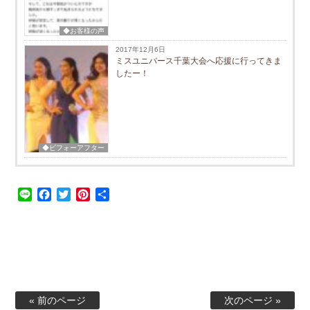
◆お客様の声
2017年12月6日
ミスユニバース千葉大会へ応援に行ってきま
したー！
◆ビフォーアフター
Line
Facebook
Twitter
Pinterest
共
有
« 前のページ
次のページ »