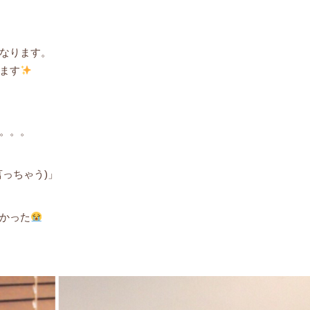
なります。
ます
。。。
っちゃう)」
かった