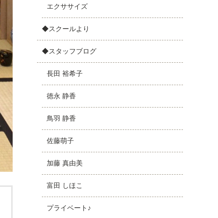
エクササイズ
◆スクールより
◆スタッフブログ
長田 裕希子
徳永 静香
鳥羽 静香
佐藤萌子
加藤 真由美
富田 しほこ
プライベート♪