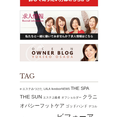
TAG
THE SPA
e-エステみつけた
LALA
livedoorNEWS
THE SUN
クラニ
エステ上級者
オフショルダー
オパシーフットケア
ゴッドハンド
デコル
ビフォーア