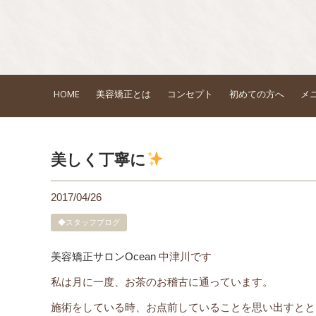
HOME
美容矯正とは
コンセプト
初めての方へ
メ
美しく丁寧に
2017/04/26
◆スタッフブログ
美容矯正サロンOcean
中津川です
私は月に一度、お茶のお稽古に通っています。
施術をしている時、お点前していることを思い出すとと