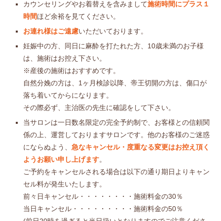
カウンセリングやお着替えを含みまして
施術時間にプラス１
時間
ほど余裕を見てください。
お連れ様はご遠慮
いただいております。
妊娠中の方、同日に麻酔を打たれた方、10歳未満のお子様
は、施術はお控え下さい。
※産後の施術はおすすめです。
自然分娩の方は、1ヶ月検診以降、帝王切開の方は、傷口が
落ち着いてからになります。
その際必ず、主治医の先生に確認をして下さい。
当サロンは一日数名限定の完全予約制で、お客様との信頼関
係の上、運営しておりますサロンです。他のお客様のご迷惑
にならぬよう、
急なキャンセル・度重なる変更はお控え頂く
ようお願い申し上げます
。
ご予約をキャンセルされる場合は以下の通り期日よりキャン
セル料が発生いたします。
前々日キャンセル・・・・・・・・施術料金の30％
当日キャンセル・・・・・・・・・施術料金の50％