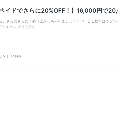
ドでさらに20%OFF！】16,000円で20
ら、さらにさらに！盛り上がっちゃいましょう(^^)/ ここ数年はオプ
18
ション …
続きを読む
周
年
感
謝
特
ン｜Ocean
典
③★★【オ
プ
シ
ョ
ン
プ
リ
ペ
イ
ド